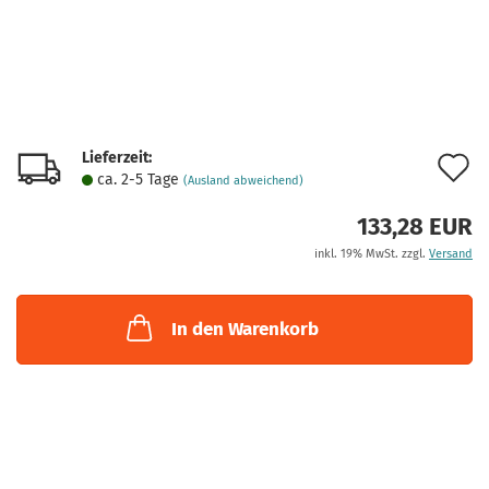
Lieferzeit:
A
ca. 2-5 Tage
(Ausland abweichend)
d
133,28 EUR
M
inkl. 19% MwSt. zzgl.
Versand
In den Warenkorb