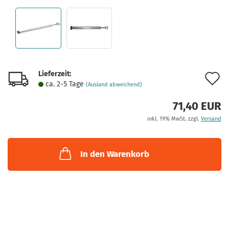
Lieferzeit:
A
ca. 2-5 Tage
(Ausland abweichend)
d
71,40 EUR
M
inkl. 19% MwSt. zzgl.
Versand
In den Warenkorb