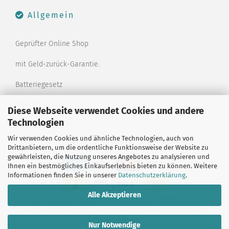
Allgemein
Geprüfter Online Shop
mit Geld-zurück-Garantie.
Batteriegesetz
Merkzettel
Diese Webseite verwendet Cookies und andere
Technologien
Kontaktformular
Wir verwenden Cookies und ähnliche Technologien, auch von
Drittanbietern, um die ordentliche Funktionsweise der Website zu
gewährleisten, die Nutzung unseres Angebotes zu analysieren und
Ihnen ein bestmögliches Einkaufserlebnis bieten zu können. Weitere
Informationen finden Sie in unserer
Datenschutzerklärung
.
Alle Akzeptieren
Alle Preise verstehen sich inklusive der gesetzlichen
Mehrwertsteuer, zzgl.
Versandkosten
soweit nicht anders
gekennzeichnet.
Nur Notwendige