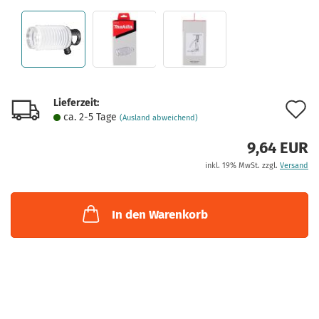
Lieferzeit:
A
ca. 2-5 Tage
(Ausland abweichend)
d
9,64 EUR
M
inkl. 19% MwSt. zzgl.
Versand
In den Warenkorb