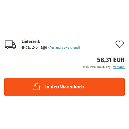
Lieferzeit:
A
ca. 2-5 Tage
(Ausland abweichend)
d
58,31 EUR
M
inkl. 19% MwSt. zzgl.
Versand
In den Warenkorb