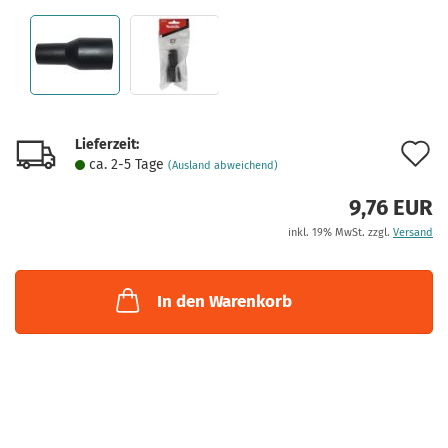
Lieferzeit:
A
ca. 2-5 Tage
(Ausland abweichend)
d
9,76 EUR
M
inkl. 19% MwSt. zzgl.
Versand
In den Warenkorb