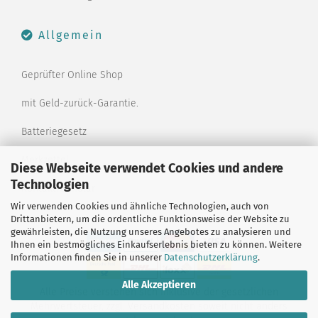
Allgemein
Geprüfter Online Shop
mit Geld-zurück-Garantie.
Batteriegesetz
Merkzettel
Diese Webseite verwendet Cookies und andere
Technologien
Kontaktformular
Wir verwenden Cookies und ähnliche Technologien, auch von
Drittanbietern, um die ordentliche Funktionsweise der Website zu
gewährleisten, die Nutzung unseres Angebotes zu analysieren und
Ihnen ein bestmögliches Einkaufserlebnis bieten zu können. Weitere
Informationen finden Sie in unserer
Datenschutzerklärung
.
Alle Akzeptieren
Alle Preise verstehen sich inklusive der gesetzlichen
Mehrwertsteuer, zzgl.
Versandkosten
soweit nicht anders