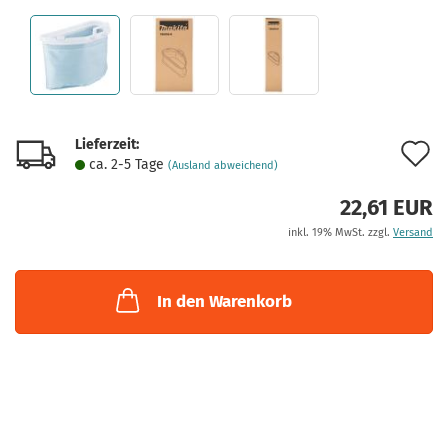
Lieferzeit:
A
ca. 2-5 Tage
(Ausland abweichend)
d
22,61 EUR
M
inkl. 19% MwSt. zzgl.
Versand
In den Warenkorb