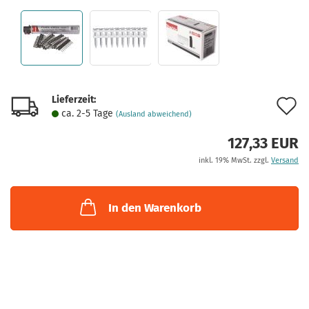
Lieferzeit:
A
ca. 2-5 Tage
(Ausland abweichend)
d
127,33 EUR
M
inkl. 19% MwSt. zzgl.
Versand
In den Warenkorb