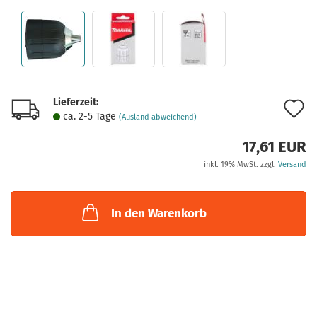
Lieferzeit:
A
ca. 2-5 Tage
(Ausland abweichend)
d
17,61 EUR
M
inkl. 19% MwSt. zzgl.
Versand
In den Warenkorb