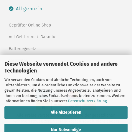
Allgemein
Geprüfter Online Shop
mit Geld-zurück-Garantie.
Batteriegesetz
Merkzettel
Diese Webseite verwendet Cookies und andere
Technologien
Kontaktformular
Wir verwenden Cookies und ähnliche Technologien, auch von
Drittanbietern, um die ordentliche Funktionsweise der Website zu
gewährleisten, die Nutzung unseres Angebotes zu analysieren und
Ihnen ein bestmögliches Einkaufserlebnis bieten zu können. Weitere
Informationen finden Sie in unserer
Datenschutzerklärung
.
Alle Akzeptieren
Alle Preise verstehen sich inklusive der gesetzlichen
Mehrwertsteuer, zzgl.
Versandkosten
soweit nicht anders
gekennzeichnet.
Nur Notwendige