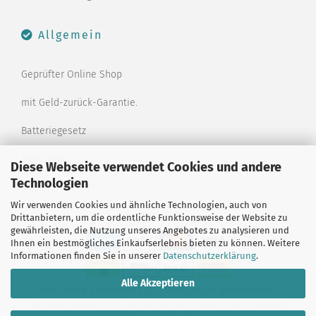
Allgemein
Geprüfter Online Shop
mit Geld-zurück-Garantie.
Batteriegesetz
Merkzettel
Diese Webseite verwendet Cookies und andere
Technologien
Kontaktformular
Wir verwenden Cookies und ähnliche Technologien, auch von
Drittanbietern, um die ordentliche Funktionsweise der Website zu
gewährleisten, die Nutzung unseres Angebotes zu analysieren und
Ihnen ein bestmögliches Einkaufserlebnis bieten zu können. Weitere
Informationen finden Sie in unserer
Datenschutzerklärung
.
Alle Akzeptieren
Alle Preise verstehen sich inklusive der gesetzlichen
Mehrwertsteuer, zzgl.
Versandkosten
soweit nicht anders