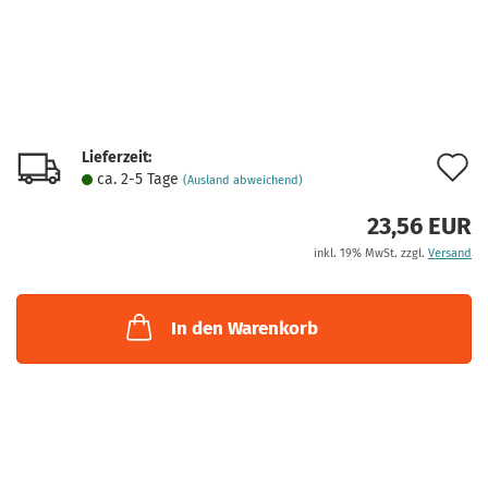
Lieferzeit:
A
ca. 2-5 Tage
(Ausland abweichend)
d
23,56 EUR
M
inkl. 19% MwSt. zzgl.
Versand
In den Warenkorb