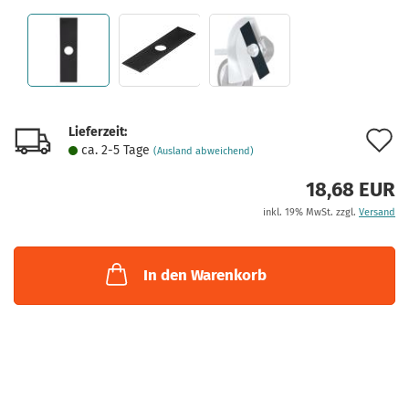
Lieferzeit:
A
ca. 2-5 Tage
(Ausland abweichend)
d
18,68 EUR
M
inkl. 19% MwSt. zzgl.
Versand
In den Warenkorb