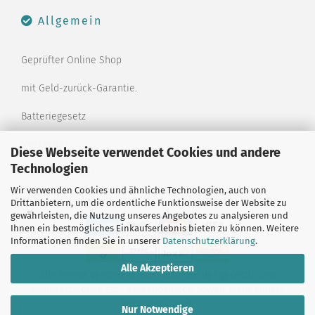
Allgemein
Geprüfter Online Shop
mit Geld-zurück-Garantie.
Batteriegesetz
Merkzettel
Diese Webseite verwendet Cookies und andere
Technologien
Kontaktformular
Wir verwenden Cookies und ähnliche Technologien, auch von
Drittanbietern, um die ordentliche Funktionsweise der Website zu
gewährleisten, die Nutzung unseres Angebotes zu analysieren und
Ihnen ein bestmögliches Einkaufserlebnis bieten zu können. Weitere
Informationen finden Sie in unserer
Datenschutzerklärung
.
Alle Akzeptieren
Alle Preise verstehen sich inklusive der gesetzlichen
Mehrwertsteuer, zzgl.
Versandkosten
soweit nicht anders
gekennzeichnet.
Nur Notwendige