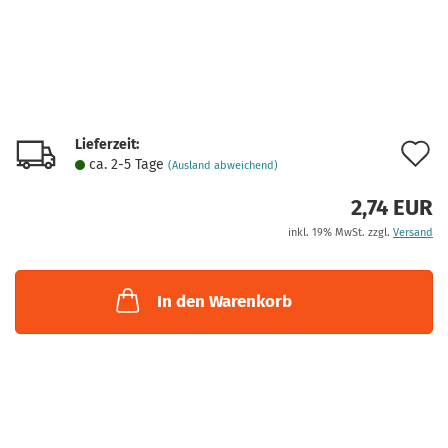
Lieferzeit:
A
ca. 2-5 Tage
(Ausland abweichend)
d
2,74 EUR
M
inkl. 19% MwSt. zzgl.
Versand
In den Warenkorb