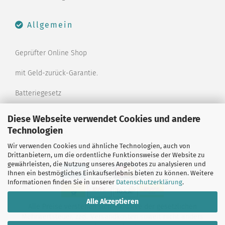
Allgemein
Geprüfter Online Shop
mit Geld-zurück-Garantie.
Batteriegesetz
Merkzettel
Diese Webseite verwendet Cookies und andere
Technologien
Kontaktformular
Wir verwenden Cookies und ähnliche Technologien, auch von
Drittanbietern, um die ordentliche Funktionsweise der Website zu
gewährleisten, die Nutzung unseres Angebotes zu analysieren und
Ihnen ein bestmögliches Einkaufserlebnis bieten zu können. Weitere
Informationen finden Sie in unserer
Datenschutzerklärung
.
Alle Akzeptieren
Alle Preise verstehen sich inklusive der gesetzlichen
Mehrwertsteuer, zzgl.
Versandkosten
soweit nicht anders