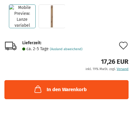
Lieferzeit:
A
ca. 2-5 Tage
(Ausland abweichend)
d
17,26 EUR
M
inkl. 19% MwSt. zzgl.
Versand
In den Warenkorb