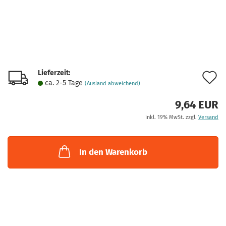
Lieferzeit:
A
ca. 2-5 Tage
(Ausland abweichend)
d
9,64 EUR
M
inkl. 19% MwSt. zzgl.
Versand
In den Warenkorb