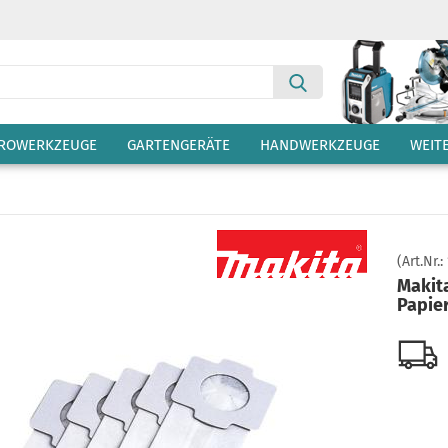
Suche...
TROWERKZEUGE
GARTENGERÄTE
HANDWERKZEUGE
WEIT
(Art.Nr.:
Makit
Papier