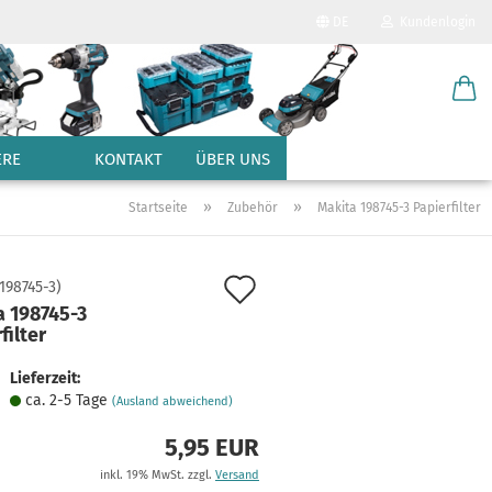
DE
Kundenlogin
Sprache auswählen
E-Mail
Lieferland
ERE
KONTAKT
ÜBER UNS
Passwort
»
»
Startseite
Zubehör
Makita 198745-3 Papierfilter
Auf
198745-3
)
a 198745-3
den
filter
Konto erstellen
Merkzettel
Passwort vergessen?
Lieferzeit:
ca. 2-5 Tage
(Ausland abweichend)
5,95 EUR
inkl. 19% MwSt. zzgl.
Versand