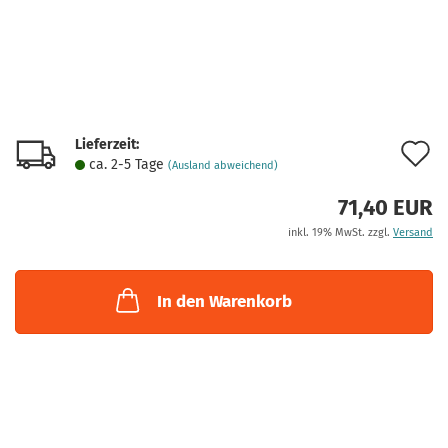
Lieferzeit:
A
ca. 2-5 Tage
(Ausland abweichend)
d
71,40 EUR
M
inkl. 19% MwSt. zzgl.
Versand
In den Warenkorb