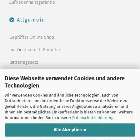
Zufriedenheitsgarantie
Allgemein
Geprüfter Online Shop
mit Geld-zurück-Garantie.
Batteriegesetz
Merkzettel
Diese Webseite verwendet Cookies und andere
Technologien
Kontaktformular
Wir verwenden Cookies und ähnliche Technologien, auch von
Drittanbietern, um die ordentliche Funktionsweise der Website zu
gewährleisten, die Nutzung unseres Angebotes zu analysieren und
Ihnen ein bestmögliches Einkaufserlebnis bieten zu können. Weitere
Informationen finden Sie in unserer
Datenschutzerklärung
.
Alle Akzeptieren
Alle Preise verstehen sich inklusive der gesetzlichen
Mehrwertsteuer, zzgl.
Versandkosten
soweit nicht anders