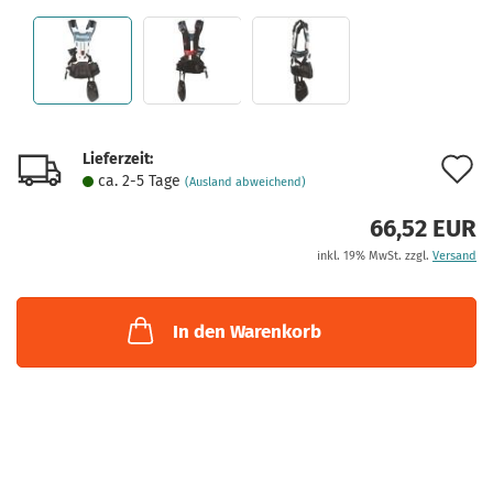
Lieferzeit:
A
ca. 2-5 Tage
(Ausland abweichend)
d
66,52 EUR
M
inkl. 19% MwSt. zzgl.
Versand
In den Warenkorb