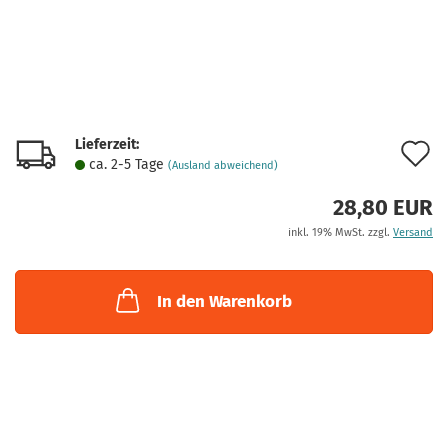
Lieferzeit:
A
ca. 2-5 Tage
(Ausland abweichend)
d
28,80 EUR
M
inkl. 19% MwSt. zzgl.
Versand
In den Warenkorb