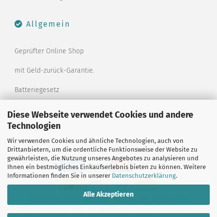
Allgemein
Geprüfter Online Shop
mit Geld-zurück-Garantie.
Batteriegesetz
Merkzettel
Diese Webseite verwendet Cookies und andere
Technologien
Kontaktformular
Wir verwenden Cookies und ähnliche Technologien, auch von
Drittanbietern, um die ordentliche Funktionsweise der Website zu
gewährleisten, die Nutzung unseres Angebotes zu analysieren und
Ihnen ein bestmögliches Einkaufserlebnis bieten zu können. Weitere
Informationen finden Sie in unserer
Datenschutzerklärung
.
Alle Akzeptieren
Alle Preise verstehen sich inklusive der gesetzlichen
Mehrwertsteuer, zzgl.
Versandkosten
soweit nicht anders