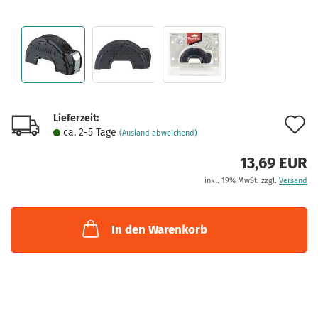
Lieferzeit:
A
ca. 2-5 Tage
(Ausland abweichend)
d
13,69 EUR
M
inkl. 19% MwSt. zzgl.
Versand
In den Warenkorb