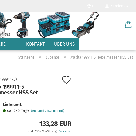
DE
Kundenlogin
Sprache auswählen
E-Mail
Lieferland
ERE
KONTAKT
ÜBER UNS
Passwort
»
»
Startseite
Zubehör
Makita 199911-5 Hobelmesser HSS Set
Auf
199911-5
)
a 199911-5
den
messer HSS Set
Konto erstellen
Merkzettel
Passwort vergessen?
Lieferzeit:
ca. 2-5 Tage
(Ausland abweichend)
133,28 EUR
inkl. 19% MwSt. zzgl.
Versand