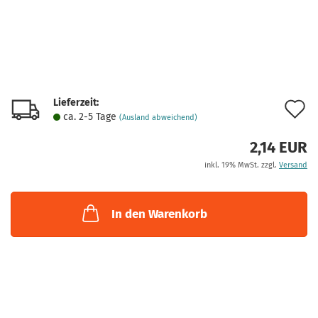
Lieferzeit:
A
ca. 2-5 Tage
(Ausland abweichend)
d
2,14 EUR
M
inkl. 19% MwSt. zzgl.
Versand
In den Warenkorb