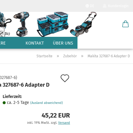
DE
Kundenlogin
Sprache auswählen
E-Mail
Lieferland
ERE
KONTAKT
ÜBER UNS
Passwort
»
»
Startseite
Zubehör
Makita 327687-6 Adapter D
Auf
327687-6
)
a 327687-6 Adapter D
den
Konto erstellen
Merkzettel
Lieferzeit:
Passwort vergessen?
ca. 2-5 Tage
(Ausland abweichend)
45,22 EUR
inkl. 19% MwSt. zzgl.
Versand