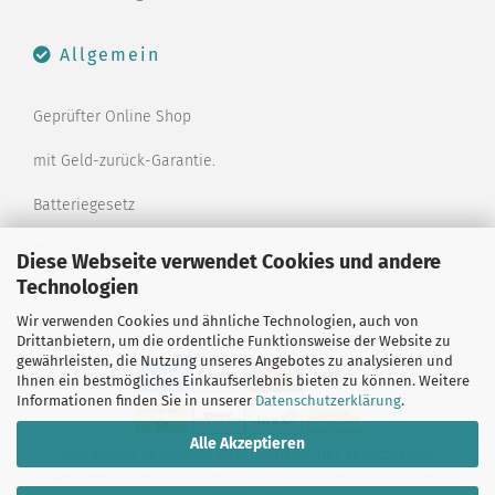
Allgemein
Geprüfter Online Shop
mit Geld-zurück-Garantie.
Batteriegesetz
Merkzettel
Diese Webseite verwendet Cookies und andere
Technologien
Kontaktformular
Wir verwenden Cookies und ähnliche Technologien, auch von
Drittanbietern, um die ordentliche Funktionsweise der Website zu
gewährleisten, die Nutzung unseres Angebotes zu analysieren und
Ihnen ein bestmögliches Einkaufserlebnis bieten zu können. Weitere
Informationen finden Sie in unserer
Datenschutzerklärung
.
Alle Akzeptieren
Alle Preise verstehen sich inklusive der gesetzlichen
Mehrwertsteuer, zzgl.
Versandkosten
soweit nicht anders