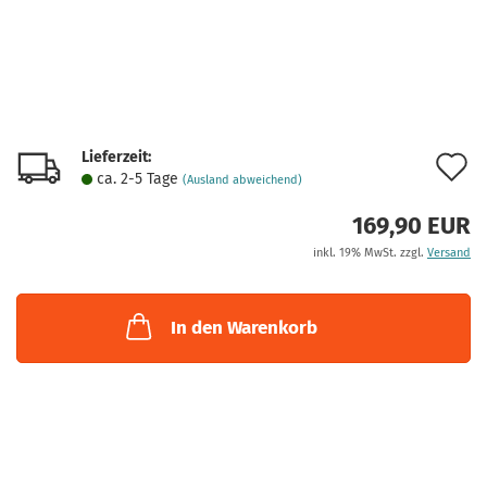
Lieferzeit:
A
ca. 2-5 Tage
(Ausland abweichend)
d
169,90 EUR
M
inkl. 19% MwSt. zzgl.
Versand
In den Warenkorb