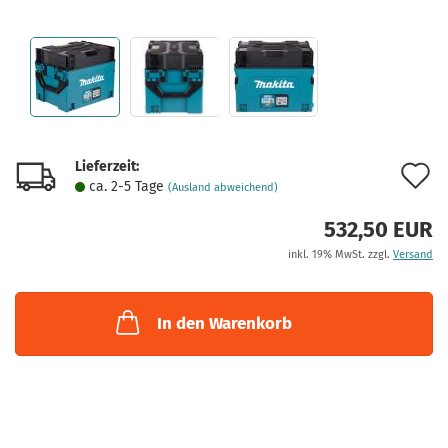
Lieferzeit:
A
ca. 2-5 Tage
(Ausland abweichend)
d
532,50 EUR
M
inkl. 19% MwSt. zzgl.
Versand
In den Warenkorb