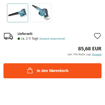
Lieferzeit:
A
ca. 2-5 Tage
(Ausland abweichend)
d
85,68 EUR
M
inkl. 19% MwSt. zzgl.
Versand
In den Warenkorb