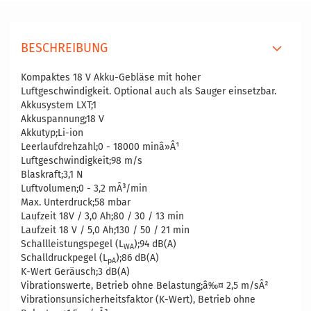
BESCHREIBUNG
Kompaktes 18 V Akku-Gebläse mit hoher
Luftgeschwindigkeit. Optional auch als Sauger einsetzbar.
Akkusystem LXT;1
Akkuspannung;18 V
Akkutyp;Li-ion
Leerlaufdrehzahl;0 - 18000 minâ»Â¹
Luftgeschwindigkeit;98 m/s
Blaskraft;3,1 N
Luftvolumen;0 - 3,2 mÂ³/min
Max. Unterdruck;58 mbar
Laufzeit 18V / 3,0 Ah;80 / 30 / 13 min
Laufzeit 18 V / 5,0 Ah;130 / 50 / 21 min
Schallleistungspegel (L
);94 dB(A)
WA
Schalldruckpegel (L
);86 dB(A)
pA
K-Wert Geräusch;3 dB(A)
Vibrationswerte, Betrieb ohne Belastung;â‰¤ 2,5 m/sÂ²
Vibrationsunsicherheitsfaktor (K-Wert), Betrieb ohne