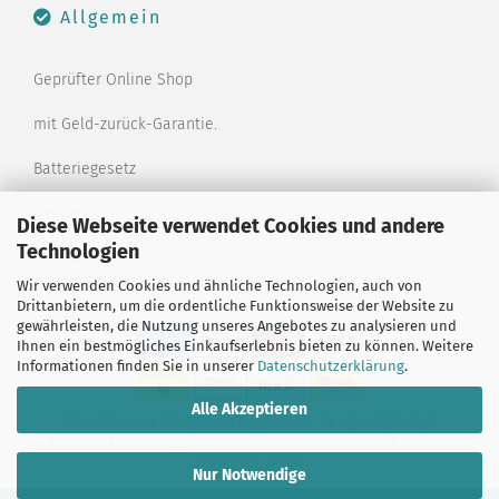
Allgemein
Geprüfter Online Shop
mit Geld-zurück-Garantie.
Batteriegesetz
Merkzettel
Diese Webseite verwendet Cookies und andere
Technologien
Kontaktformular
Wir verwenden Cookies und ähnliche Technologien, auch von
Drittanbietern, um die ordentliche Funktionsweise der Website zu
gewährleisten, die Nutzung unseres Angebotes zu analysieren und
Ihnen ein bestmögliches Einkaufserlebnis bieten zu können. Weitere
Informationen finden Sie in unserer
Datenschutzerklärung
.
Alle Akzeptieren
Alle Preise verstehen sich inklusive der gesetzlichen
Mehrwertsteuer, zzgl.
Versandkosten
soweit nicht anders
gekennzeichnet.
Nur Notwendige