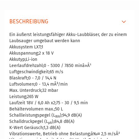
BESCHREIBUNG
Ein äußerst leistungsfähiger Akku-Laubbläser, der zu einem
Laubsauger umgebaut werden kann
Akkusystem LXT;1
Akkuspannung;2 x 18 V
Akkutyp;Li-ion
Leerlaufdrehzahl;0 - 5300 / 7850 minâ»Â¹
Luftgeschwindigkeit;65 m/s
Blaskraft;0 - 7,0 / 14,4 N
Luftvolumen;0 - 13,4 mÂ³/min
Max. Unterdruck;32 mbar
Leistung;265 W
Laufzeit 18V / 6,0 Ah x2;75 - 30 / 9,5 min
Behältervolumen max.;50 L
Schallleistungspegel (L
);94,9 dB(A)
WA
Schalldruckpegel (L
);84,8 dB(A)
pA
K-Wert Geräusch;1,3 dB(A)
Vibrationswerte, Betrieb ohne Belastung;â‰¤ 2,5 m/sÂ²