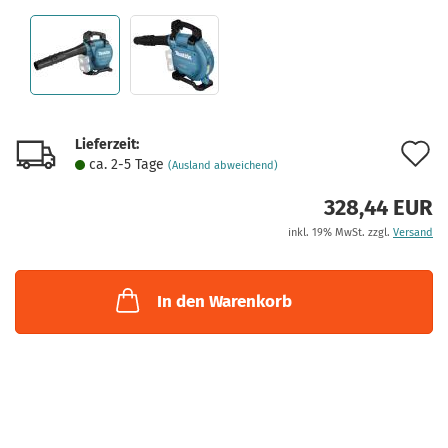
Lieferzeit:
A
ca. 2-5 Tage
(Ausland abweichend)
d
328,44 EUR
M
inkl. 19% MwSt. zzgl.
Versand
In den Warenkorb