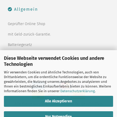
Allgemein
Geprüfter Online Shop
mit Geld-zurück-Garantie.
Batteriegesetz
Merkzettel
Diese Webseite verwendet Cookies und andere
Technologien
Kontaktformular
Wir verwenden Cookies und ähnliche Technologien, auch von
Drittanbietern, um die ordentliche Funktionsweise der Website zu
gewährleisten, die Nutzung unseres Angebotes zu analysieren und
Ihnen ein bestmögliches Einkaufserlebnis bieten zu können. Weitere
Informationen finden Sie in unserer
Datenschutzerklärung
.
Alle Akzeptieren
Alle Preise verstehen sich inklusive der gesetzlichen
Mehrwertsteuer, zzgl.
Versandkosten
soweit nicht anders
gekennzeichnet.
Nur Notwendige