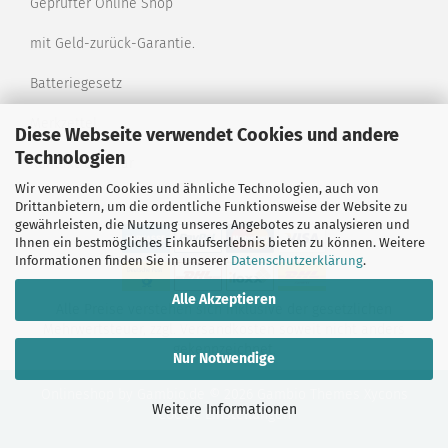
Geprüfter Online Shop
mit Geld-zurück-Garantie.
Batteriegesetz
Merkzettel
Diese Webseite verwendet Cookies und andere
Technologien
Kontaktformular
Wir verwenden Cookies und ähnliche Technologien, auch von
Drittanbietern, um die ordentliche Funktionsweise der Website zu
gewährleisten, die Nutzung unseres Angebotes zu analysieren und
Ihnen ein bestmögliches Einkaufserlebnis bieten zu können. Weitere
Informationen finden Sie in unserer
Datenschutzerklärung
.
Alle Akzeptieren
Alle Preise verstehen sich inklusive der gesetzlichen
Mehrwertsteuer, zzgl.
Versandkosten
soweit nicht anders
gekennzeichnet.
Nur Notwendige
Onlineshop
by Gambio.de © 2026 Gambio Themes
Xycons
Weitere Informationen
Cookie Einstellungen