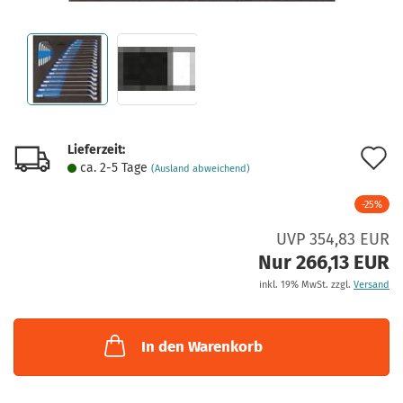
Lieferzeit:
A
ca. 2-5 Tage
(Ausland abweichend)
d
-25%
M
UVP 354,83 EUR
Nur 266,13 EUR
inkl. 19% MwSt. zzgl.
Versand
In den Warenkorb