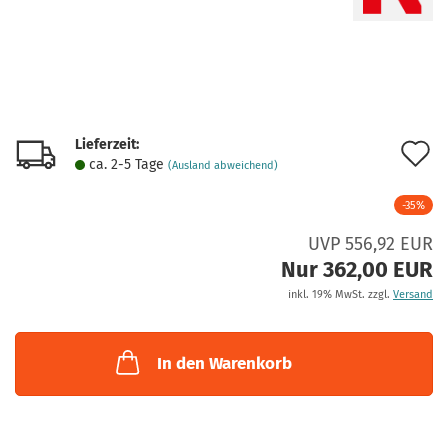
Lieferzeit:
A
ca. 2-5 Tage
(Ausland abweichend)
d
-35%
M
UVP 556,92 EUR
Nur 362,00 EUR
inkl. 19% MwSt. zzgl.
Versand
In den Warenkorb